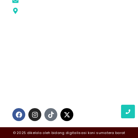
konisumbar@gmail.com
Google MAPS
KONI SUMBAR
STRUKTUR KONI
SUMBAR
KONI KABUPATEN /
KOTA
PENGPROV
PRESTASI
RILIS MEDIA
IKUTI KAMI
© 2025 dikelola oleh bidang digitalisasi koni sumatera barat