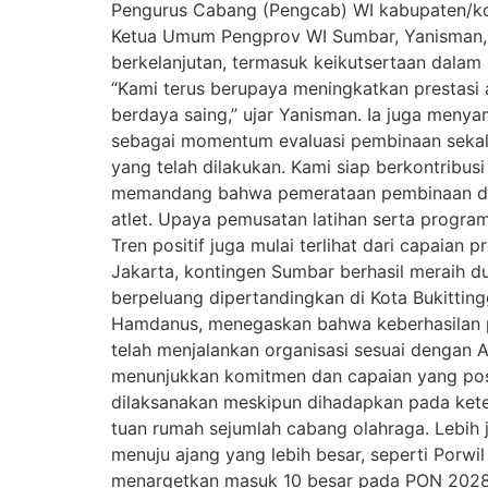
Pengurus Cabang (Pengcab) WI kabupaten/ko
Ketua Umum Pengprov WI Sumbar, Yanisman, 
berkelanjutan, termasuk keikutsertaan dalam k
“Kami terus berupaya meningkatkan prestasi a
berdaya saing,” ujar Yanisman. Ia juga men
sebagai momentum evaluasi pembinaan sekaligu
yang telah dilakukan. Kami siap berkontribus
memandang bahwa pemerataan pembinaan di s
atlet. Upaya pemusatan latihan serta program
Tren positif juga mulai terlihat dari capaian
Jakarta, kontingen Sumbar berhasil meraih d
berpeluang dipertandingkan di Kota Bukitti
Hamdanus, menegaskan bahwa keberhasilan pre
telah menjalankan organisasi sesuai dengan A
menunjukkan komitmen dan capaian yang posi
dilaksanakan meskipun dihadapkan pada kete
tuan rumah sejumlah cabang olahraga. Lebih
menuju ajang yang lebih besar, seperti Porw
menargetkan masuk 10 besar pada PON 2028 de