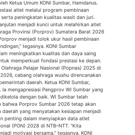
g oleh Ketua Umum KONI Sumbar, Hamdanus.
tasi atlet melalui program pembinaan
serta peningkatan kualitas wasit dan juri.
anjutan menjadi kunci untuk melahirkan atlet
raga Provinsi (Porprov) Sumatera Barat 2026
Porprov menjadi tolok ukur hasil pembinaan
tandingan,” tegasnya. KONI Sumbar
am meningkatkan kualitas dan daya saing
 untuk memperkuat fondasi prestasi ke depan.
n Olahraga Pelajar Nasional (Popnas) 2025 di
v 2026, cabang olahraga wushu direncanakan
pemerintah daerah. Ketua KONI Sumbar,
ik. Ia mengapresiasi Pengprov WI Sumbar yang
 dikelola dengan baik. WI Sumbar telah
kan bahwa Porprov Sumbar 2026 tetap akan
la daerah yang menyatakan kesiapan menjadi
n penting dalam menyiapkan data atlet
ional (PON) 2028 di NTB–NTT. “Kita
njadi motivasi bersama,” tegasnya. KONI