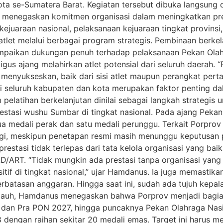
ta se-Sumatera Barat. Kegiatan tersebut dibuka langsun
menegaskan komitmen organisasi dalam meningkatkan pres
ejuaraan nasional, pelaksanaan kejuaraan tingkat provinsi, 
tlet melalui berbagai program strategis. Pembinaan berkel
yampaikan dukungan penuh terhadap pelaksanaan Pekan Olah
s ajang melahirkan atlet potensial dari seluruh daerah. “
i menyukseskan, baik dari sisi atlet maupun perangkat per
eluruh kabupaten dan kota merupakan faktor penting dal
 pelatihan berkelanjutan dinilai sebagai langkah strategis
 prestasi wushu Sumbar di tingkat nasional. Pada ajang Peka
ua medali perak dan satu medali perunggu. Terkait Porpro
nggi, meskipun penetapan resmi masih menunggu keputusan 
stasi tidak terlepas dari tata kelola organisasi yang ba
D/ART. “Tidak mungkin ada prestasi tanpa organisasi yang
tif di tingkat nasional,” ujar Hamdanus. Ia juga memasti
rbatasan anggaran. Hingga saat ini, sudah ada tujuh kepa
 jauh, Hamdanus menegaskan bahwa Porprov menjadi bagia
il dan Pra PON 2027, hingga puncaknya Pekan Olahraga Nas
ngan raihan sekitar 20 medali emas. Target ini harus me