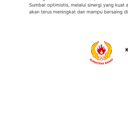
Sumbar optimistis, melalui sinergi yang kuat 
akan terus meningkat dan mampu bersaing di 
ALAMAT
KON
Jl. Rasuna Said No.87, Rimbo Kaluang, Kec. Padang
STRUK
Barat, Kota Padang, Sumatera Barat
KONI 