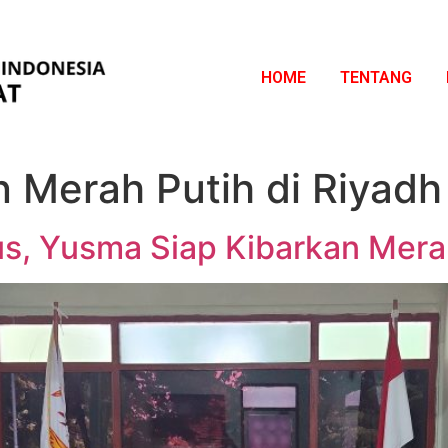
HOME
TENTANG
n Merah Putih di Riyadh
s, Yusma Siap Kibarkan Merah