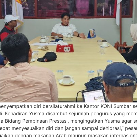
menyempatkan diri bersilaturahmi ke Kantor KONI Sumbar s
udi. Kehadiran Yusma disambut sejumlah pengurus yang me
a Bidang Pembinaan Prestasi, mengingatkan Yusma agar se
cepat menyesuaikan diri dan jangan sampai dehidrasi,” pes
suaikan dengan makanan Arab maupun masakan internasion