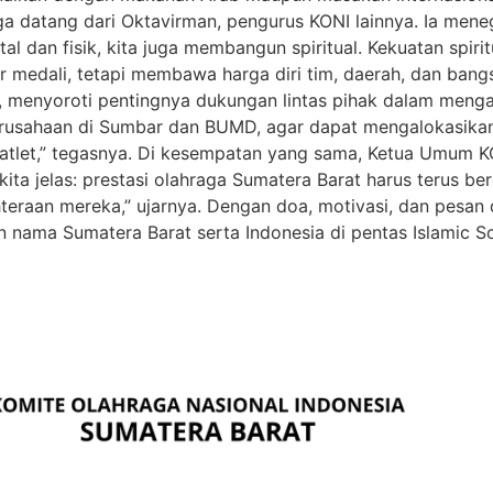
a datang dari Oktavirman, pengurus KONI lainnya. Ia mene
al dan fisik, kita juga membangun spiritual. Kekuatan spiri
 medali, tetapi membawa harga diri tim, daerah, dan bangsa
enyoroti pentingnya dukungan lintas pihak dalam mengang
-perusahaan di Sumbar dan BUMD, agar dapat mengalokasi
 atlet,” tegasnya. Di kesempatan yang sama, Ketua Umu
ita jelas: prestasi olahraga Sumatera Barat harus terus ber
hteraan mereka,” ujarnya. Dengan doa, motivasi, dan pesan
 nama Sumatera Barat serta Indonesia di pentas Islamic S