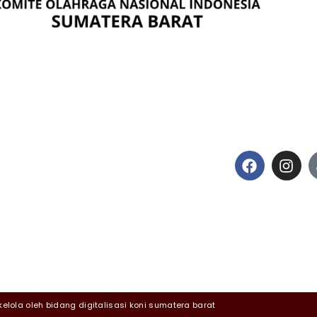
I SUMBAR
IKUTI KAMI
TUR KONI SUMBAR
KABUPATEN / KOTA
ROV
SI
MEDIA
kelola oleh bidang digitalisasi koni sumatera barat