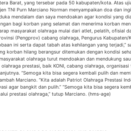
atera Barat, yang tersebar pada 50 kabupaten/kota. Atas 
tjen TNI Purn Marciano Norman menyampaikan doa dan ingin
uka mendalam dan saya mendoakan agar kondisi yang diak
ngan bagi korban yang selamat dan menerima korban menin
ap masyarakat olahraga mulai dari atlet, pelatih, ofisial d
rovinsi (Pengprov) cabang olahraga, Pengurus Kabupaten/K
an ini serta dapat tabah atas kehilangan yang terjadi,” 
ing korban hilang berangsur ditemukan dengan kondisi seh
h masyarakat olahraga turut mendoakan dan mendukung sau
olahraga prestasi, baik KONI, cabang olahraga, organisasi
 lanjutnya. “Semoga kita bisa segera kembali pulih dan m
tambah Marciano. “Kita adalah Patriot Olahraga Prestasi Ind
asi agar bangkit dan pulih.” “Semoga kita bisa segera kem
ui prestasi olahraga,” tutup Marciano. (hms-age)