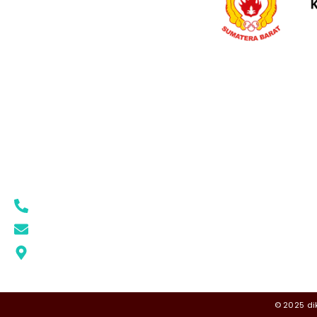
ALAMAT
KON
Jl. Rasuna Said No.87, Rimbo Kaluang, Kec. Padang
STRUK
Barat, Kota Padang, Sumatera Barat
KONI 
PENGP
(0751) 7054062
PRESTA
konisumbar@gmail.com
RILIS 
Google MAPS
© 2025 di