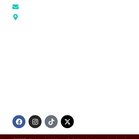
konisumbar@gmail.com
Google MAPS
KONI SUMBAR
STRUKTUR KONI
SUMBAR
KONI KABUPATEN /
KOTA
PENGPROV
PRESTASI
RILIS MEDIA
IKUTI KAMI