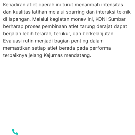
Kehadiran atlet daerah ini turut menambah intensitas
dan kualitas latihan melalui sparring dan interaksi teknik
di lapangan. Melalui kegiatan monev ini, KONI Sumbar
berharap proses pembinaan atlet tarung derajat dapat
berjalan lebih terarah, terukur, dan berkelanjutan.
Evaluasi rutin menjadi bagian penting dalam
memastikan setiap atlet berada pada performa
terbaiknya jelang Kejurnas mendatang.
ALAMAT
Jl. Rasuna Said No.87, Rimbo Kaluang, Kec. Padang Barat,
Kota Padang, Sumatera Barat
(0751) 7054062