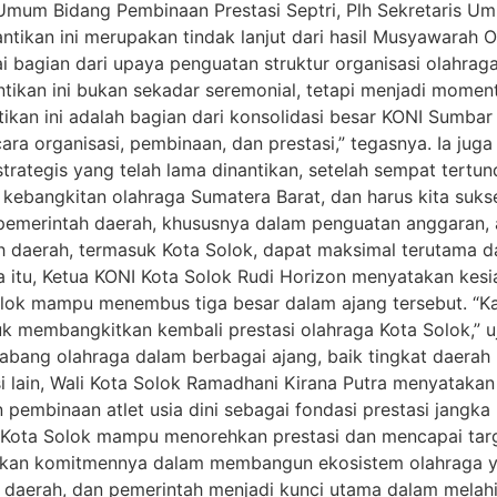
m Bidang Pembinaan Prestasi Septri, Plh Sekretaris Umum
ntikan ini merupakan tindak lanjut dari hasil Musyawarah 
i bagian dari upaya penguatan struktur organisasi olahrag
ikan ini bukan sekadar seremonial, tetapi menjadi mome
antikan ini adalah bagian dari konsolidasi besar KONI Sumb
cara organisasi, pembinaan, dan prestasi,” tegasnya. Ia j
trategis yang telah lama dinantikan, setelah sempat tert
kebangkitan olahraga Sumatera Barat, dan harus kita sukses
merintah daerah, khususnya dalam penguatan anggaran, a
daerah, termasuk Kota Solok, dapat maksimal terutama dari
ra itu, Ketua KONI Kota Solok Rudi Horizon menyatakan kes
lok mampu menembus tiga besar dalam ajang tersebut. “K
uk membangkitkan kembali prestasi olahraga Kota Solok,” 
abang olahraga dalam berbagai ajang, baik tingkat daerah 
si lain, Wali Kota Solok Ramadhani Kirana Putra menyatak
 pembinaan atlet usia dini sebagai fondasi prestasi jangk
 Kota Solok mampu menorehkan prestasi dan mencapai targe
kan komitmennya dalam membangun ekosistem olahraga yan
i, daerah, dan pemerintah menjadi kunci utama dalam melah