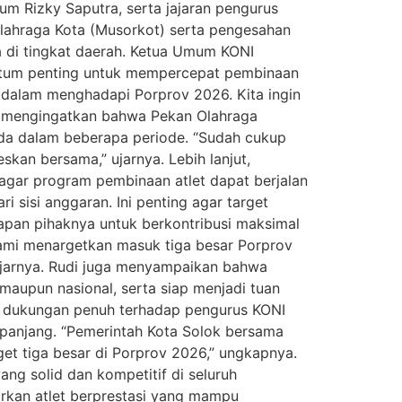
 Rizky Saputra, serta jajaran pengurus
Olahraga Kota (Musorkot) serta pengesahan
a di tingkat daerah. Ketua Umum KONI
ntum penting untuk mempercepat pembinaan
ar dalam menghadapi Porprov 2026. Kita ingin
uga mengingatkan bahwa Pekan Olahraga
unda dalam beberapa periode. “Sudah cukup
kan bersama,” ujarnya. Lebih lanjut,
gar program pembinaan atlet dapat berjalan
 sisi anggaran. Ini penting agar target
iapan pihaknya untuk berkontribusi maksimal
ami menargetkan masuk tiga besar Porprov
ujarnya. Rudi juga menyampaikan bahwa
maupun nasional, serta siap menjadi tuan
an dukungan penuh terhadap pengurus KONI
a panjang. “Pemerintah Kota Solok bersama
t tiga besar di Porprov 2026,” ungkapnya.
g solid dan kompetitif di seluruh
irkan atlet berprestasi yang mampu