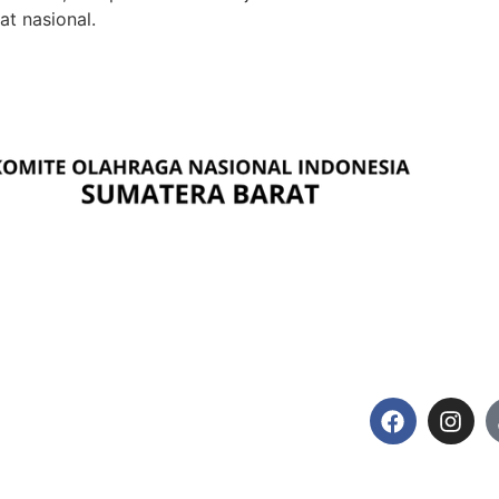
t nasional.
I SUMBAR
IKUTI KAMI
TUR KONI SUMBAR
KABUPATEN / KOTA
ROV