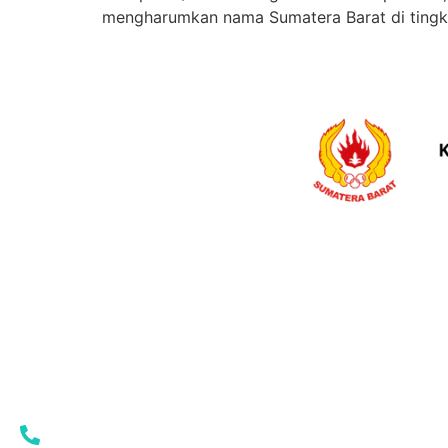
mengharumkan nama Sumatera Barat di tingka
ALAMAT
KON
Jl. Rasuna Said No.87, Rimbo Kaluang, Kec. Padang
STRUK
Barat, Kota Padang, Sumatera Barat
KONI 
PENGP
(0751) 7054062