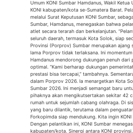
Umum KONI Sumbar Hamdanus, Wakil Ketua Umu
KONI kabupaten/kota se-Sumatera Barat. Pela
melalui Surat Keputusan KONI Sumbar, sebaga
Sumbar, Hamdanus, menegaskan bahwa pelant
atlet secara terarah dan berkelanjutan. “Pel
seluruh daerah, termasuk Kota Solok, siap se
Provinsi (Porprov) Sumbar merupakan ajang s
lama Porprov tidak terlaksana. Ini momentum 
Hamdanus mendorong dukungan penuh dari pe
optimal. “Kami berharap dukungan pemerintah 
prestasi bisa tercapai,” tambahnya. Sementa
dalam Porprov 2026. Ia menargetkan Kota So
Sumbar 2026. Ini menjadi semangat baru unt
pihaknya akan mengikutsertakan sekitar 42 c
rumah untuk sejumlah cabang olahraga. Di si
yang baru dilantik, terutama dalam penguatan
Forkopimda siap mendukung. Kita ingin KONI
Dengan pelantikan ini, KONI Sumbar menegas
kabupaten/kota. Sinergi antara KONI provins