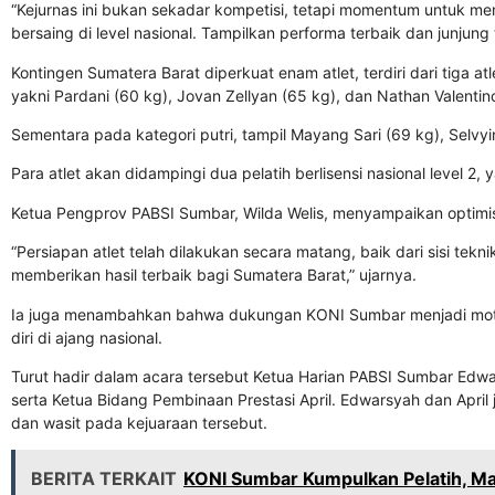
“Kejurnas ini bukan sekadar kompetisi, tetapi momentum untuk 
bersaing di level nasional. Tampilkan performa terbaik dan junjung t
Kontingen Sumatera Barat diperkuat enam atlet, terdiri dari tiga atle
yakni
Pardani
(60 kg),
Jovan Zellyan
(65 kg), dan
Nathan Valentin
Sementara pada kategori putri, tampil
Mayang Sari
(69 kg),
Selvyi
Para atlet akan didampingi dua pelatih berlisensi nasional level 2, 
Ketua Pengprov PABSI Sumbar,
Wilda Welis
, menyampaikan optimi
“Persiapan atlet telah dilakukan secara matang, baik dari sisi tek
memberikan hasil terbaik bagi Sumatera Barat,” ujarnya.
Ia juga menambahkan bahwa dukungan KONI Sumbar menjadi motiva
diri di ajang nasional.
Turut hadir dalam acara tersebut Ketua Harian PABSI Sumbar
Edwa
serta Ketua Bidang Pembinaan Prestasi
April
. Edwarsyah dan April
dan wasit pada kejuaraan tersebut.
BERITA TERKAIT
KONI Sumbar Kumpulkan Pelatih, 