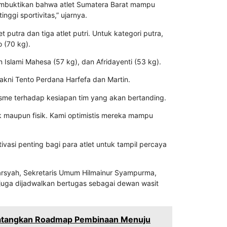
membuktikan bahwa atlet Sumatera Barat mampu
inggi sportivitas,” ujarnya.
t putra dan tiga atlet putri. Untuk kategori putra,
o
(70 kg).
n Islami Mahesa
(57 kg), dan
Afridayenti
(53 kg).
yakni
Tento Perdana Harfefa
dan
Martin
.
sme terhadap kesiapan tim yang akan bertanding.
nik maupun fisik. Kami optimistis mereka mampu
si penting bagi para atlet untuk tampil percaya
rsyah
, Sekretaris Umum
Hilmainur Syampurma
,
 juga dijadwalkan bertugas sebagai dewan wasit
Matangkan Roadmap Pembinaan Menuju