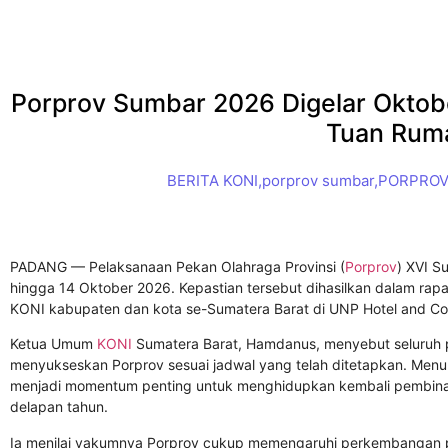
Porprov Sumbar 2026 Digelar Oktobe
Tuan Rum
BERITA KONI
,
porprov sumbar
,
PORPROV
PADANG — Pelaksanaan Pekan Olahraga Provinsi (
Porprov
) XVI S
hingga 14 Oktober 2026. Kepastian tersebut dihasilkan dalam rap
KONI kabupaten dan kota se-Sumatera Barat di UNP Hotel and Con
Ketua Umum
KONI
Sumatera Barat, Hamdanus, menyebut seluruh p
menyukseskan Porprov sesuai jadwal yang telah ditetapkan. Menur
menjadi momentum penting untuk menghidupkan kembali pembinaan
delapan tahun.
Ia menilai vakumnya Porprov cukup memengaruhi perkembangan pr