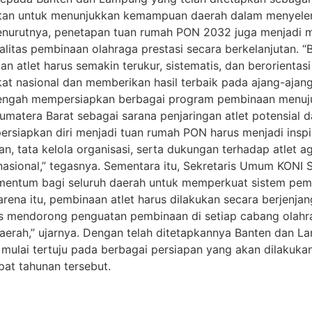
tan untuk menunjukkan kemampuan daerah dalam menyeleng
enurutnya, penetapan tuan rumah PON 2032 juga menjadi mo
litas pembinaan olahraga prestasi secara berkelanjutan. “
an atlet harus semakin terukur, sistematis, dan berorientas
kat nasional dan memberikan hasil terbaik pada ajang-aja
engah mempersiapkan berbagai program pembinaan menuju
umatera Barat sebagai sarana penjaringan atlet potensial 
siapkan diri menjadi tuan rumah PON harus menjadi inspi
 tata kelola organisasi, serta dukungan terhadap atlet ag
asional,” tegasnya. Sementara itu, Sekretaris Umum KONI 
ntum bagi seluruh daerah untuk memperkuat sistem pembin
arena itu, pembinaan atlet harus dilakukan secara berjenja
us mendorong penguatan pembinaan di setiap cabang olahr
erah,” ujarnya. Dengan telah ditetapkannya Banten dan L
i mulai tertuju pada berbagai persiapan yang akan dilakuk
pat tahunan tersebut.