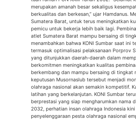
merupakan amanah besar sekaligus kesempa
berkualitas dan berkesan,” ujar Hamdanus. M
Sumatera Barat, untuk terus meningkatkan kua
pemicu untuk bekerja lebih baik lagi. Pembina
atlet Sumatera Barat mampu bersaing di ting
menambahkan bahwa KONI Sumbar saat ini t
termasuk optimalisasi pelaksanaan Porprov S
yang ditunjukkan daerah-daerah dalam memper
berkomitmen meningkatkan kualitas pembinaan,
berkembang dan mampu bersaing di tingkat n
keputusan Musornaslub tersebut menjadi mome
olahraga nasional akan semakin kompetitif. K
latihan yang berkelanjutan. KONI Sumbar ter
berprestasi yang siap mengharumkan nama da
2032, perhatian insan olahraga Indonesia kin
penyelenggaraan pesta olahraga nasional em