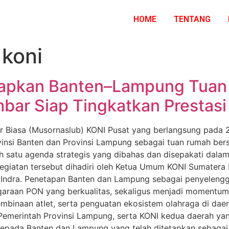
HOME
TENTANG
koni
tapkan Banten–Lampung Tuan
ar Siap Tingkatkan Prestasi
r Biasa (Musornaslub) KONI Pusat yang berlangsung pada 2
vinsi Banten dan Provinsi Lampung sebagai tuan rumah ber
h satu agenda strategis yang dibahas dan disepakati dalam
, kegiatan tersebut dihadiri oleh Ketua Umum KONI Sumate
Indra. Penetapan Banten dan Lampung sebagai penyelenggar
raan PON yang berkualitas, sekaligus menjadi momentum
pembinaan atlet, serta penguatan ekosistem olahraga di 
 Pemerintah Provinsi Lampung, serta KONI kedua daerah y
kepada Banten dan Lampung yang telah ditetapkan sebagai 