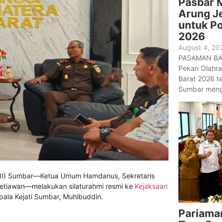
Pasbar 
Arung J
untuk P
2026
August 4, 20
PASAMAN BAR
Pekan Olahra
Barat 2026 te
Sumbar mengg
ONI) Sumbar—Ketua Umum Hamdanus, Sekretaris
etiawan—melakukan silaturahmi resmi ke
Kejaksaan
ala Kejati Sumbar, Muhibuddin.
Pariama