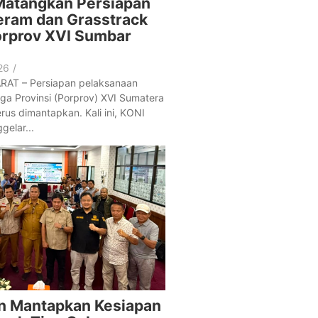
Matangkan Persiapan
eram dan Grasstrack
orprov XVI Sumbar
26
/
AT – Persiapan pelaksanaan
ga Provinsi (Porprov) XVI Sumatera
rus dimantapkan. Kali ini, KONI
elar...
n Mantapkan Kesiapan