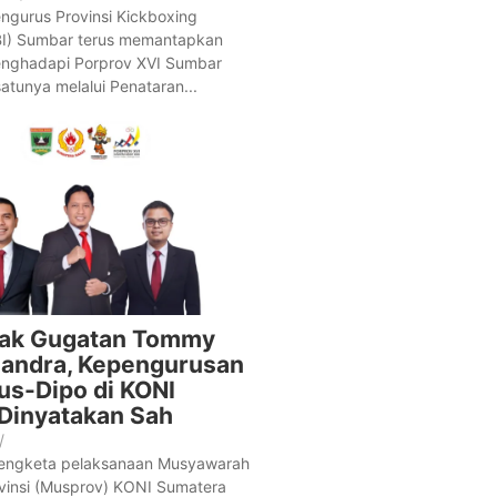
gurus Provinsi Kickboxing
BI) Sumbar terus memantapkan
enghadapi Porprov XVI Sumbar
atunya melalui Penataran...
lak Gugatan Tommy
Sandra, Kepengurusan
s-Dipo di KONI
Dinyatakan Sah
/
engketa pelaksanaan Musyawarah
vinsi (Musprov) KONI Sumatera