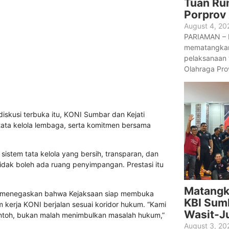
Tuan Ru
Porprov
August 4, 20
PARIAMAN – P
mematangkan
pelaksanaan 
Olahraga Prov
iskusi terbuka itu, KONI Sumbar dan Kejati
ata kelola lembaga, serta komitmen bersama
em tata kelola yang bersih, transparan, dan
 Tidak boleh ada ruang penyimpangan. Prestasi itu
Matangk
Ia menegaskan bahwa Kejaksaan siap membuka
KBI Sumb
 kerja KONI berjalan sesuai koridor hukum. “Kami
Wasit-Ju
ntoh, bukan malah menimbulkan masalah hukum,”
August 3, 20