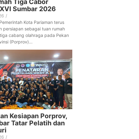
mah Tiga Cabor
 XVI Sumbar 2026
26
/
emerintah Kota Pariaman terus
 persiapan sebagai tuan rumah
tiga cabang olahraga pada Pekan
insi (Porprov)...
an Kesiapan Porprov,
ar Tatar Pelatih dan
ri
26
/