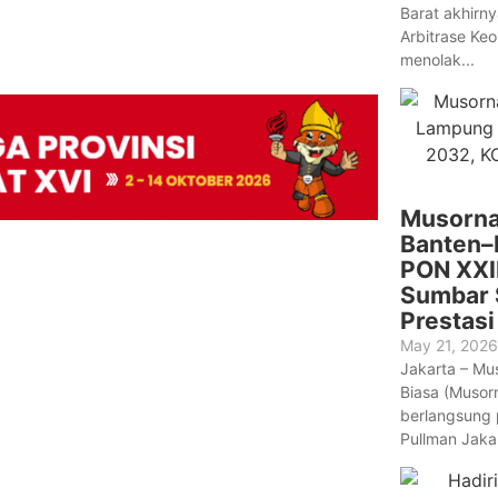
Barat akhirny
Arbitrase Keo
menolak...
Musorna
Banten–
PON XXII
Sumbar 
Prestasi
May 21, 2026
Jakarta – Mu
Biasa (Musor
berlangsung 
Pullman Jakar