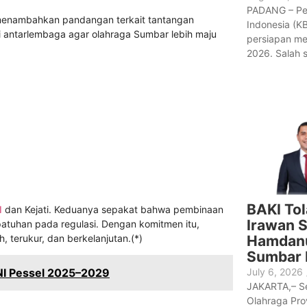
PADANG – Pen
menambahkan pandangan terkait tantangan
Indonesia (K
i antarlembaga agar olahraga Sumbar lebih maju
persiapan m
2026. Salah s
BAKI To
I
dan Kejati. Keduanya sepakat bahwa pembinaan
Irawan 
epatuhan pada regulasi. Dengan komitmen itu,
Hamdanu
 terukur, dan berkelanjutan.(*)
Sumbar 
July 6, 2026
ONI Pessel 2025–2029
JAKARTA,– S
Olahraga Pro