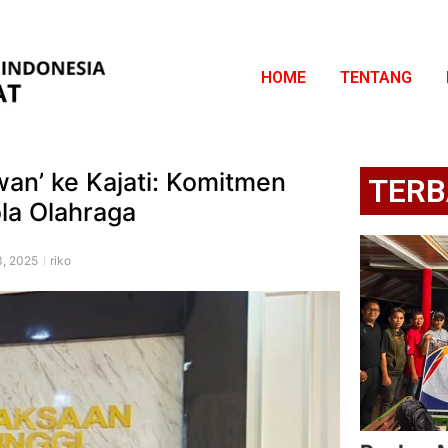
HOME
TENTANG
an’ ke Kajati: Komitmen
TERB
ola Olahraga
, 2025
riko